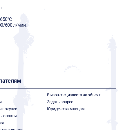
т
/650°С
0/600 л/мин.
пателям
Вызов специалиста на объект
и
Задать вопрос
я покупки
Юридическим лицам
ы оплаты
ка
тная система