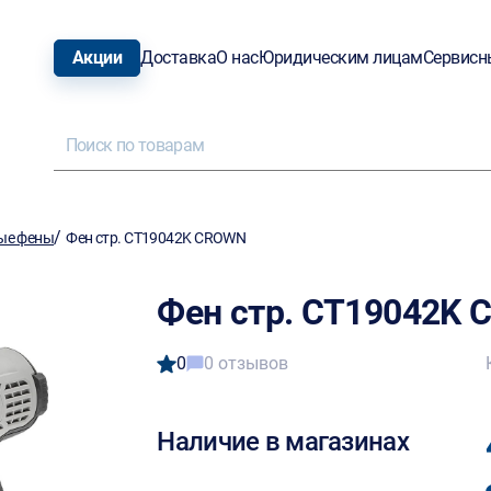
Акции
Доставка
О нас
Юридическим лицам
Сервисн
/
ые фены
Фен стр. CT19042K CROWN
Фен стр. CT19042K
0
0 отзывов
Наличие в магазинах