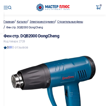
0
/
/
/
Главная
Каталог
Электроинструмент
Строительные фены
/
Фен стр. DQB2000 DongCheng
Фен стр. DQB2000 DongCheng
Код товара: 2728
0
0 отзывов