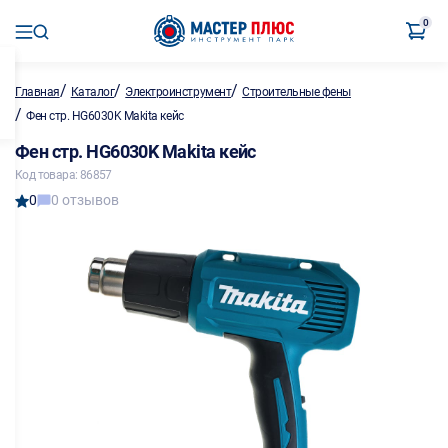
0
/
/
/
Главная
Каталог
Электроинструмент
Строительные фены
/
Фен стр. HG6030K Makita кейс
Фен стр. HG6030K Makita кейс
Код товара: 86857
0
0 отзывов