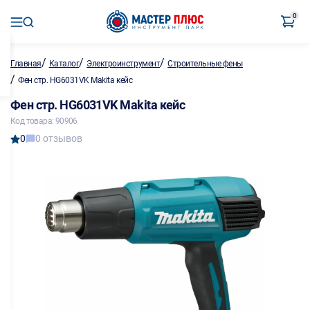
0
/
/
/
Главная
Каталог
Электроинструмент
Строительные фены
/
Фен стр. HG6031VK Makita кейс
Фен стр. HG6031VK Makita кейс
Код товара: 90906
0
0 отзывов