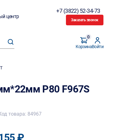
+7 (3822) 52-34-73
ый центр
Заказать звонок
0
Корзина
Войти
HT
мм*22мм Р80 F967S
Код товара: 84967
155 ₽