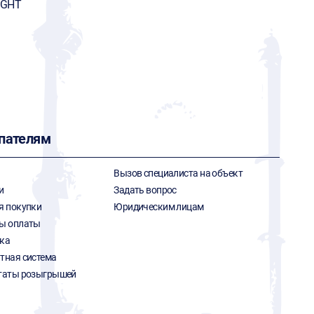
IGHT
пателям
Вызов специалиста на объект
и
Задать вопрос
я покупки
Юридическим лицам
ы оплаты
ка
тная система
таты розыгрышей