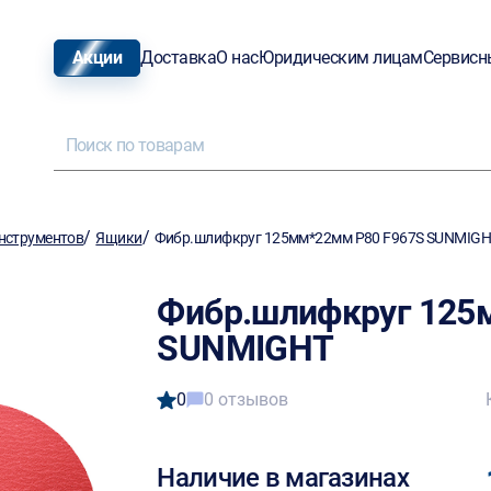
Акции
Доставка
О нас
Юридическим лицам
Сервисн
/
/
нструментов
Ящики
Фибр.шлифкруг 125мм*22мм Р80 F967S SUNMIG
Фибр.шлифкруг 125
SUNMIGHT
0
0 отзывов
Наличие в магазинах