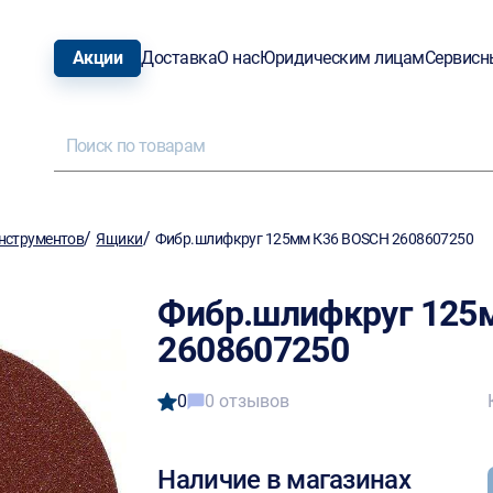
Акции
Доставка
О нас
Юридическим лицам
Сервисн
/
/
нструментов
Ящики
Фибр.шлифкруг 125мм К36 BOSCH 2608607250
Фибр.шлифкруг 125
2608607250
0
0 отзывов
Наличие в магазинах