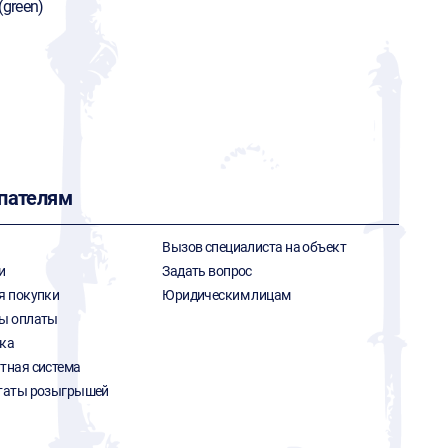
(green)
пателям
Вызов специалиста на объект
и
Задать вопрос
я покупки
Юридическим лицам
ы оплаты
ка
тная система
таты розыгрышей