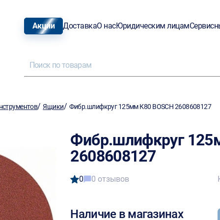
Акции
Доставка
О нас
Юридическим лицам
Сервисн
/
/
нструментов
Ящики
Фибр.шлифкруг 125мм К80 BOSCH 2608608127
Фибр.шлифкруг 125
2608608127
0
0 отзывов
Наличие в магазинах