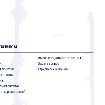
пателям
Вызов специалиста на объект
и
Задать вопрос
я покупки
Юридическим лицам
ы оплаты
ка
тная система
таты розыгрышей