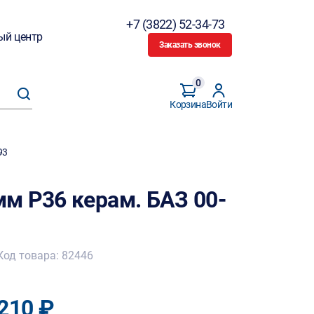
+7 (3822) 52-34-73
ый центр
Заказать звонок
0
Корзина
Войти
93
м Р36 керам. БАЗ 00-
Код товара: 82446
210 ₽