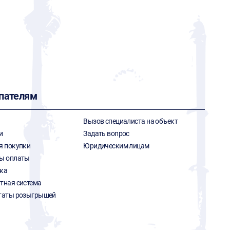
пателям
Вызов специалиста на объект
и
Задать вопрос
я покупки
Юридическим лицам
ы оплаты
ка
тная система
таты розыгрышей