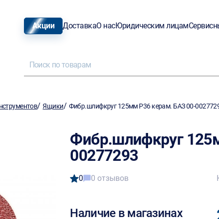
Акции
Доставка
О нас
Юридическим лицам
Сервисн
/
/
нструментов
Ящики
Фибр.шлифкруг 125мм Р36 керам. БАЗ 00-002772
Фибр.шлифкруг 125м
00277293
0
0 отзывов
Наличие в магазинах