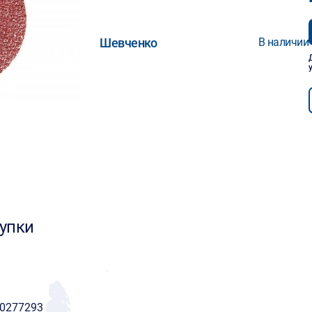
Шевченко
В наличии
упки
00277293