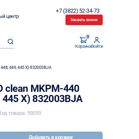
+7 (3822) 52-34-73
ый центр
Заказать звонок
0
Корзина
Войти
448, 449, 445 X) 832003BJA
O clean MKPM-440
9, 445 X) 832003BJA
Код товара: 59059
Добавить в корзину