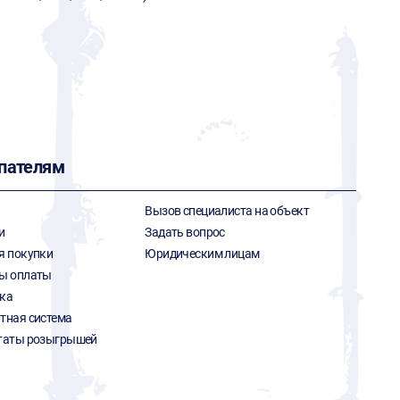
пателям
Вызов специалиста на объект
и
Задать вопрос
я покупки
Юридическим лицам
ы оплаты
ка
тная система
таты розыгрышей