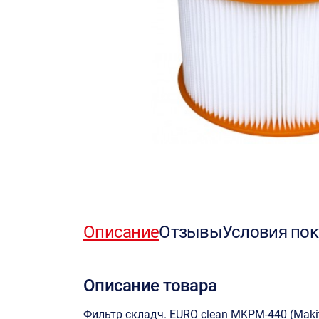
Описание
Отзывы
Условия пок
Описание товара
Фильтр складч. EURO clean MKPM-440 (Makit