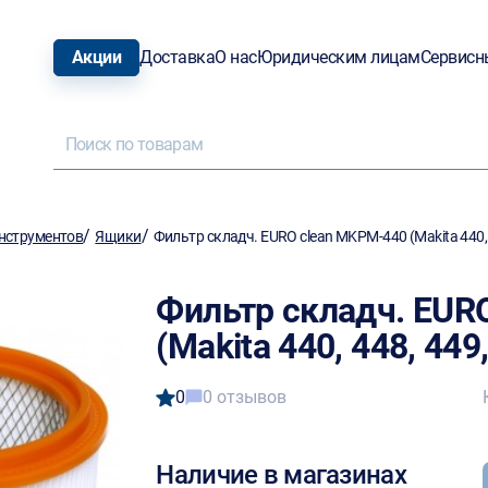
Акции
Доставка
О нас
Юридическим лицам
Сервисн
/
/
нструментов
Ящики
Фильтр складч. EURO clean MKPM-440 (Makita 440, 
Фильтр складч. EUR
(Makita 440, 448, 44
0
0 отзывов
Наличие в магазинах