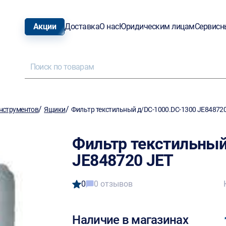
Акции
Доставка
О нас
Юридическим лицам
Сервисн
/
/
нструментов
Ящики
Фильтр текстильный д/DC-1000.DC-1300 JE848720
Фильтр текстильный
JE848720 JET
0
0 отзывов
Наличие в магазинах