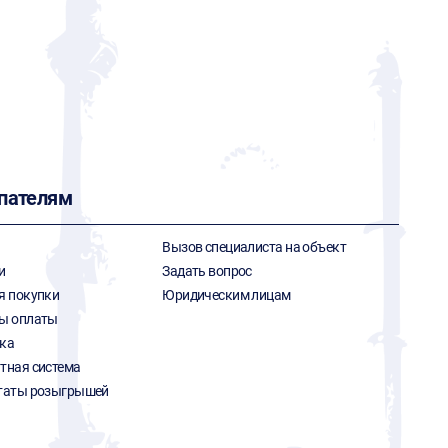
пателям
Вызов специалиста на объект
и
Задать вопрос
я покупки
Юридическим лицам
ы оплаты
ка
тная система
таты розыгрышей