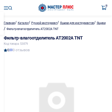
0
/
/
/
/
Главная
Каталог
Ручной инструмент
Ящики для инструментов
Ящики
/
Фильтр-влагоотделитель АT2002А TNT
Фильтр-влагоотделитель АT2002А TNT
Код товара: 53879
0
0 отзывов