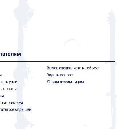
пателям
Вызов специалиста на объект
и
Задать вопрос
я покупки
Юридическим лицам
ы оплаты
ка
тная система
таты розыгрышей