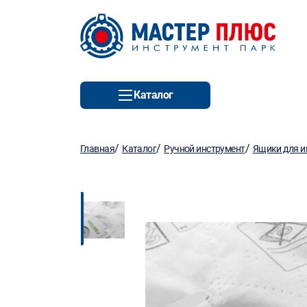
Каталог
/
/
/
Главная
Каталог
Ручной инструмент
Ящики для и