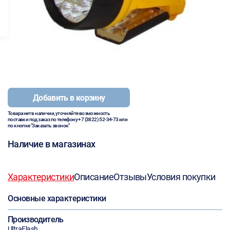
Добавить в корзину
Товара нет в наличии, уточняйте возможность
поставки под заказ по телефону
+7 (3822) 52-34-73
или
по кнопке "Заказать звонок"
Наличие в магазинах
Характеристики
Описание
Отзывы
Условия покупки
Основные характеристики
Производитель
UltraFlash