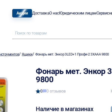
Акции
Доставка
О нас
Юридическим лицам
Сервисн
/
/
нструментов
Ящики
Фонарь мет. Энкор 3LED+1 Профи-2 3ХААА 9800
Фонарь мет. Энкор 
9800
0
0 отзывов
Наличие в магазинах