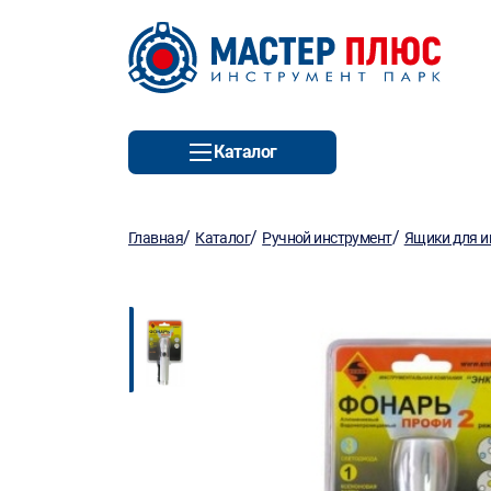
Каталог
/
/
/
Главная
Каталог
Ручной инструмент
Ящики для и