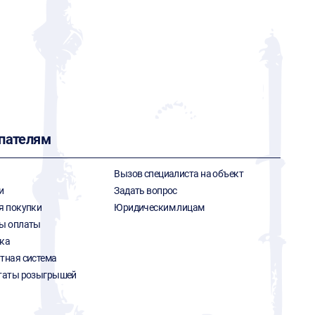
пателям
Вызов специалиста на объект
и
Задать вопрос
я покупки
Юридическим лицам
ы оплаты
ка
тная система
таты розыгрышей