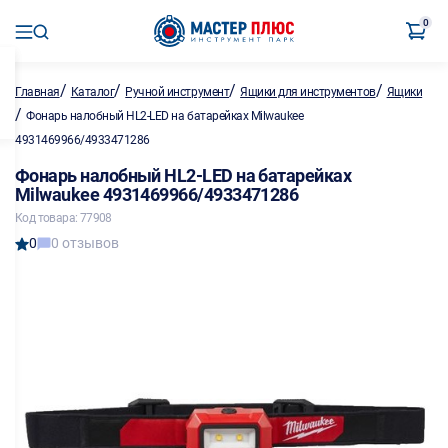
0
/
/
/
/
Главная
Каталог
Ручной инструмент
Ящики для инструментов
Ящики
/
Фонарь налобный HL2-LED на батарейках Milwaukee
4931469966/4933471286
Фонарь налобный HL2-LED на батарейках
Milwaukee 4931469966/4933471286
Код товара: 77908
0
0 отзывов