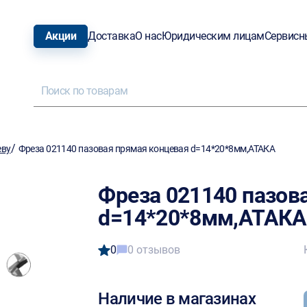
Акции
Доставка
О нас
Юридическим лицам
Сервисн
/
еву
Фреза 021140 пазовая прямая концевая d=14*20*8мм,АТАКА
Фреза 021140 пазов
d=14*20*8мм,АТАКА
0
0 отзывов
Наличие в магазинах