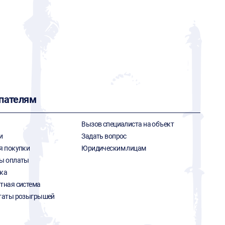
пателям
Вызов специалиста на объект
и
Задать вопрос
я покупки
Юридическим лицам
ы оплаты
ка
тная система
таты розыгрышей