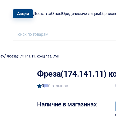
Акции
Доставка
О нас
Юридическим лицам
Сервисн
/
еву
Фреза(174.141.11) конц.паз. CMT
Фреза(174.141.11) к
0
0 отзывов
Наличие в магазинах