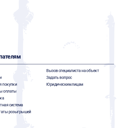
пателям
Вызов специалиста на объект
и
Задать вопрос
я покупки
Юридическим лицам
ы оплаты
ка
тная система
таты розыгрышей