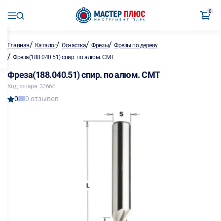
0
/
/
/
/
Главная
Каталог
Оснастка
Фрезы
Фрезы по дереву
/
Фреза(188.040.51) спир. по алюм. CMT
Фреза(188.040.51) спир. по алюм. CMT
Код товара: 32664
0
0 отзывов