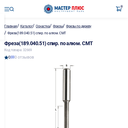
0
/
/
/
/
Главная
Каталог
Оснастка
Фрезы
Фрезы по дереву
/
Фреза(189.040.51) спир. по алюм. CMT
Фреза(189.040.51) спир. по алюм. CMT
Код товара: 32669
0
0 отзывов