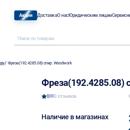
Акции
Доставка
О нас
Юридическим лицам
Сервисн
/
еву
Фреза(192.4285.08) спир. Woodwork
Фреза(192.4285.08) 
0
0 отзывов
Наличие в магазинах