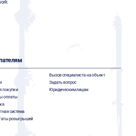
ork
пателям
Вызов специалиста на объект
и
Задать вопрос
я покупки
Юридическим лицам
ы оплаты
ка
тная система
таты розыгрышей