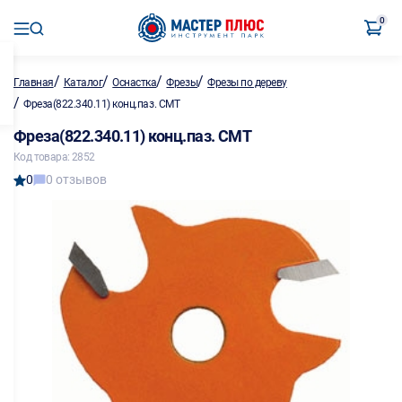
0
/
/
/
/
Главная
Каталог
Оснастка
Фрезы
Фрезы по дереву
/
Фреза(822.340.11) конц.паз. CMT
Фреза(822.340.11) конц.паз. CMT
Код товара: 2852
0
0 отзывов