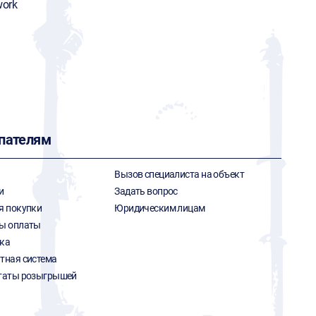
ork
пателям
Вызов специалиста на объект
и
Задать вопрос
я покупки
Юридическим лицам
ы оплаты
ка
тная система
таты розыгрышей