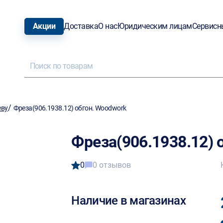
Акции
Доставка
О нас
Юридическим лицам
Сервисн
/
еву
Фреза(906.1938.12) обгон. Woodwork
Фреза(906.1938.12) 
0
0 отзывов
Наличие в магазинах