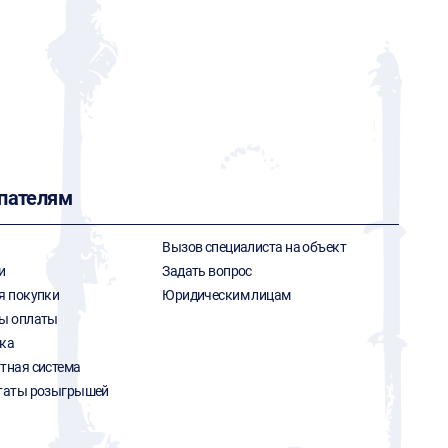
пателям
Вызов специалиста на объект
и
Задать вопрос
я покупки
Юридическим лицам
ы оплаты
ка
тная система
таты розыгрышей