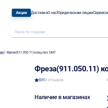
Акции
Доставка
О нас
Юридическим лицам
Сервисн
/
еву
Фреза(911.050.11) конц.паз. CMT
Фреза(911.050.11) к
0
0 отзывов
Наличие в магазинах