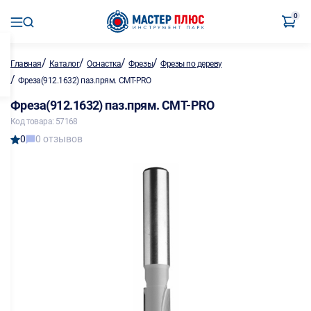
0
/
/
/
/
Главная
Каталог
Оснастка
Фрезы
Фрезы по дереву
/
Фреза(912.1632) паз.прям. CMT-PRO
Фреза(912.1632) паз.прям. CMT-PRO
Код товара: 57168
0
0 отзывов