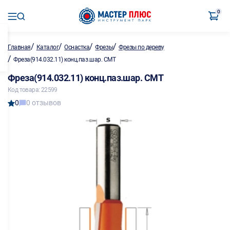
0
/
/
/
/
Главная
Каталог
Оснастка
Фрезы
Фрезы по дереву
/
Фреза(914.032.11) конц.паз.шар. CMT
Фреза(914.032.11) конц.паз.шар. CMT
Код товара: 22599
0
0 отзывов