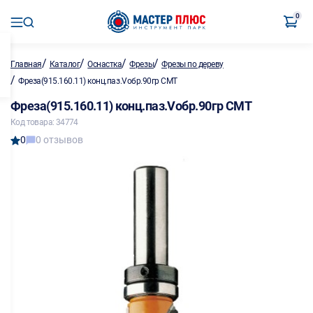
0
/
/
/
/
Главная
Каталог
Оснастка
Фрезы
Фрезы по дереву
/
Фреза(915.160.11) конц.паз.Vобр.90гр CMT
Фреза(915.160.11) конц.паз.Vобр.90гр CMT
Код товара: 34774
0
0 отзывов