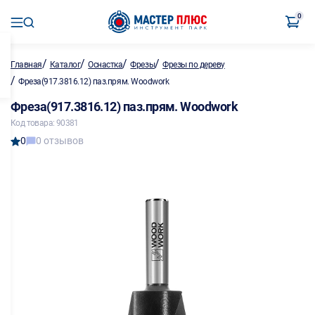
0
/
/
/
/
Главная
Каталог
Оснастка
Фрезы
Фрезы по дереву
/
Фреза(917.3816.12) паз.прям. Woodwork
Фреза(917.3816.12) паз.прям. Woodwork
Код товара: 90381
0
0 отзывов