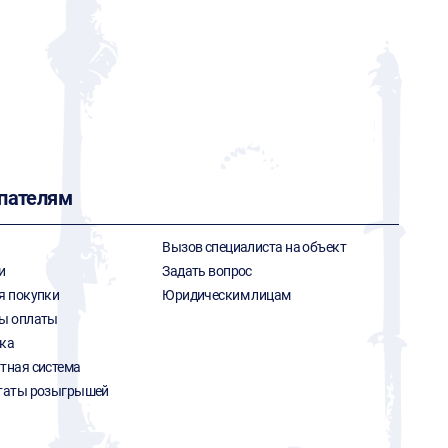
пателям
Вызов специалиста на объект
и
Задать вопрос
я покупки
Юридическим лицам
ы оплаты
ка
тная система
таты розыгрышей