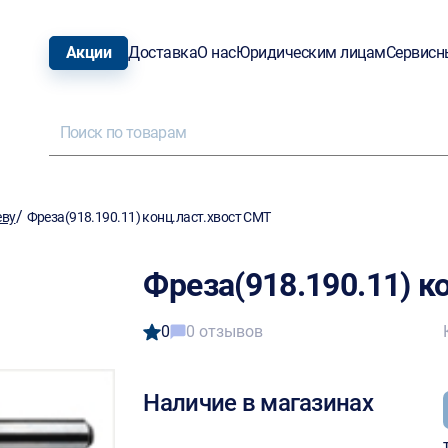
Акции
Доставка
О нас
Юридическим лицам
Сервисн
/
еву
Фреза(918.190.11) конц.ласт.хвост CMT
Фреза(918.190.11) к
0
0 отзывов
Наличие в магазинах