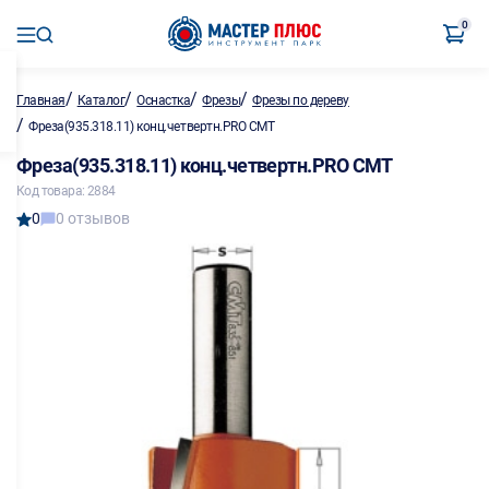
0
/
/
/
/
Главная
Каталог
Оснастка
Фрезы
Фрезы по дереву
/
Фреза(935.318.11) конц.четвертн.PRO CMT
Фреза(935.318.11) конц.четвертн.PRO CMT
Код товара: 2884
0
0 отзывов