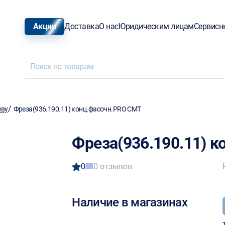
Акции
Доставка
О нас
Юридическим лицам
Сервисн
/
еву
Фреза(936.190.11) конц.фасочн.PRO CMT
Фреза(936.190.11) 
0
0 отзывов
Наличие в магазинах