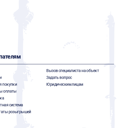
пателям
Вызов специалиста на объект
и
Задать вопрос
я покупки
Юридическим лицам
ы оплаты
ка
тная система
таты розыгрышей