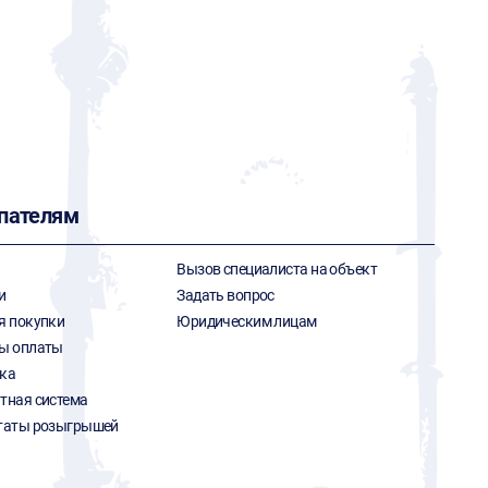
пателям
Вызов специалиста на объект
и
Задать вопрос
я покупки
Юридическим лицам
ы оплаты
ка
тная система
таты розыгрышей