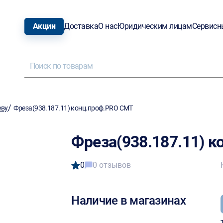
Акции
Доставка
О нас
Юридическим лицам
Сервисн
/
еву
Фреза(938.187.11) конц.проф.PRO CMT
Фреза(938.187.11) 
0
0 отзывов
Наличие в магазинах