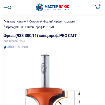
0
/
/
/
/
Главная
Каталог
Оснастка
Фрезы
Фрезы по дереву
/
Фреза(938.380.11) конц.проф.PRO CMT
Фреза(938.380.11) конц.проф.PRO CMT
Код товара: 5274
0
0 отзывов