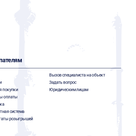
пателям
Вызов специалиста на объект
и
Задать вопрос
я покупки
Юридическим лицам
ы оплаты
ка
тная система
таты розыгрышей