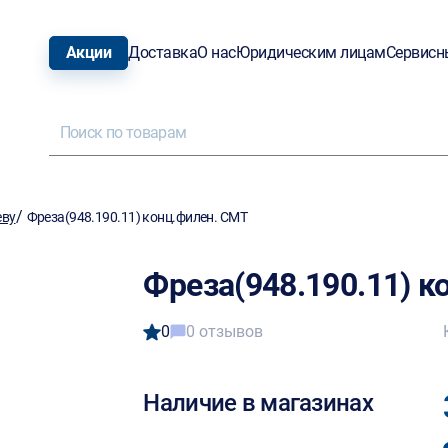
Акции
Доставка
О нас
Юридическим лицам
Сервисн
/
еву
Фреза(948.190.11) конц.филен. CMT
Фреза(948.190.11) к
0
0 отзывов
Наличие в магазинах