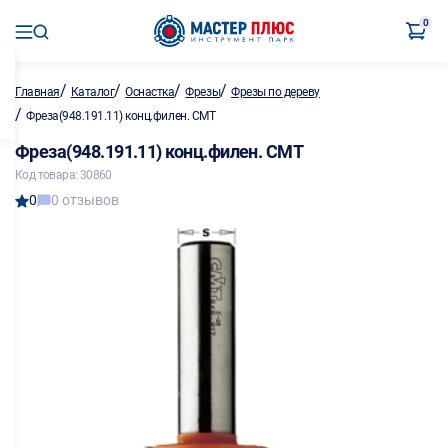
0
/
/
/
/
Главная
Каталог
Оснастка
Фрезы
Фрезы по дереву
/
Фреза(948.191.11) конц.филен. CMT
Фреза(948.191.11) конц.филен. CMT
Код товара: 30860
0
0 отзывов