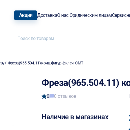
Акции
Доставка
О нас
Юридическим лицам
Сервисн
/
еву
Фреза(965.504.11) конц.фигур.филен. CMT
Фреза(965.504.11) к
0
0 отзывов
Наличие в магазинах