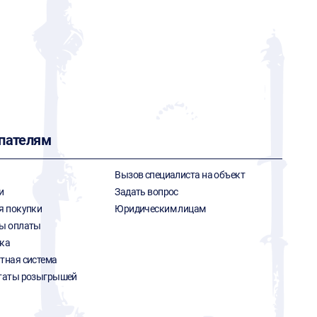
пателям
Вызов специалиста на объект
и
Задать вопрос
я покупки
Юридическим лицам
ы оплаты
ка
тная система
таты розыгрышей