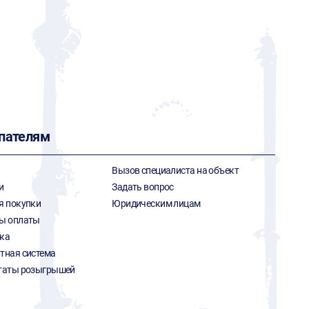
пателям
Вызов специалиста на объект
и
Задать вопрос
я покупки
Юридическим лицам
ы оплаты
ка
тная система
таты розыгрышей