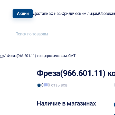
Акции
Доставка
О нас
Юридическим лицам
Сервисн
/
еву
Фреза(966.601.11) конц.проф.иск.кам. CMT
Фреза(966.601.11) к
0
0 отзывов
Наличие в магазинах