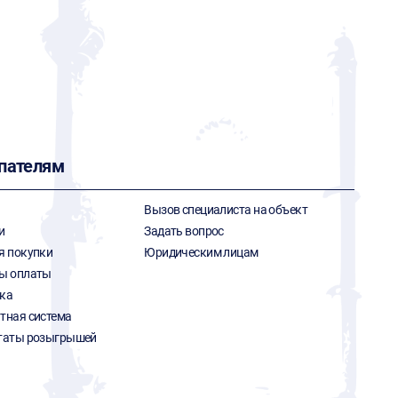
пателям
Вызов специалиста на объект
и
Задать вопрос
я покупки
Юридическим лицам
ы оплаты
ка
тная система
таты розыгрышей