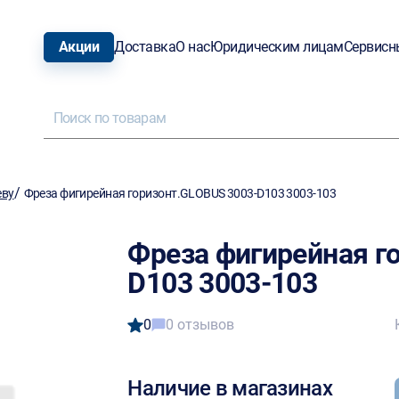
Акции
Доставка
О нас
Юридическим лицам
Сервисн
/
еву
Фреза фигирейная горизонт.GLOBUS 3003-D103 3003-103
Фреза фигирейная г
D103 3003-103
0
0 отзывов
Наличие в магазинах