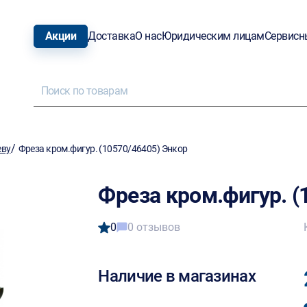
Акции
Доставка
О нас
Юридическим лицам
Сервисн
/
еву
Фреза кром.фигур. (10570/46405) Энкор
Фреза кром.фигур. (
0
0 отзывов
Наличие в магазинах