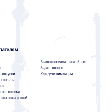
пателям
Вызов специалиста на объект
и
Задать вопрос
я покупки
Юридическим лицам
ы оплаты
ка
тная система
таты розыгрышей