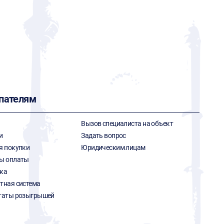
пателям
Вызов специалиста на объект
и
Задать вопрос
я покупки
Юридическим лицам
ы оплаты
ка
тная система
таты розыгрышей