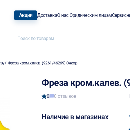
Акции
Доставка
О нас
Юридическим лицам
Сервисн
/
еву
Фреза кром.калев. (9261/46269) Энкор
Фреза кром.калев. (
0
0 отзывов
Наличие в магазинах