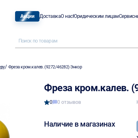
Акции
Доставка
О нас
Юридическим лицам
Сервисн
/
еву
Фреза кром.калев. (9272/46282) Энкор
Фреза кром.калев. (
0
0 отзывов
Наличие в магазинах