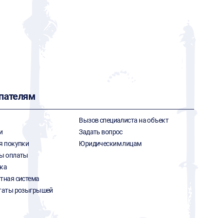
пателям
Вызов специалиста на объект
и
Задать вопрос
я покупки
Юридическим лицам
ы оплаты
ка
тная система
таты розыгрышей