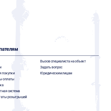
пателям
Вызов специалиста на объект
и
Задать вопрос
я покупки
Юридическим лицам
ы оплаты
ка
тная система
таты розыгрышей