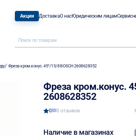
Акции
Доставка
О нас
Юридическим лицам
Сервисн
/
еву
Фреза кром.конус. 45°/15/8 BOSCH 2608628352
Фреза кром.конус. 4
2608628352
0
0 отзывов
Наличие в магазинах