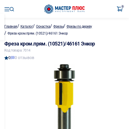
0
/
/
/
/
Главная
Каталог
Оснастка
Фрезы
Фрезы по дереву
/
Фреза кром.прям. (10521)/46161 Энкор
Фреза кром.прям. (10521)/46161 Энкор
Код товара: 7014
0
0 отзывов