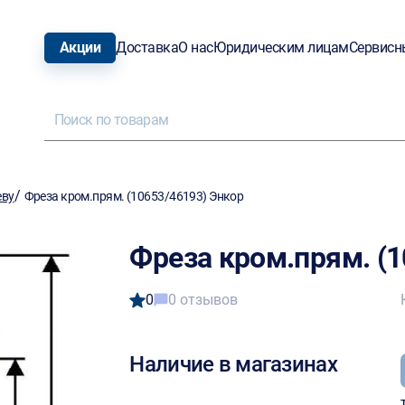
Акции
Доставка
О нас
Юридическим лицам
Сервисн
/
еву
Фреза кром.прям. (10653/46193) Энкор
Фреза кром.прям. (1
0
0 отзывов
Наличие в магазинах