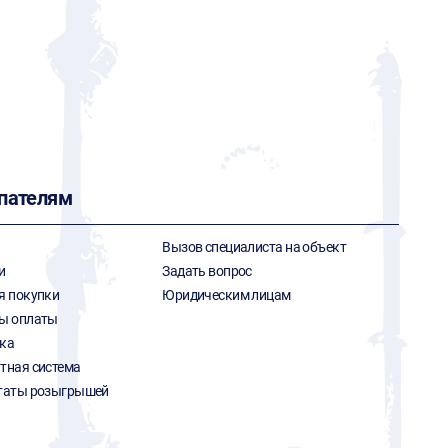
пателям
Вызов специалиста на объект
и
Задать вопрос
я покупки
Юридическим лицам
ы оплаты
ка
тная система
таты розыгрышей