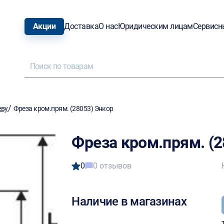
Акции
Доставка
О нас
Юридическим лицам
Сервисн
/
еву
Фреза кром.прям. (28053) Энкор
Фреза кром.прям. (2
0
0 отзывов
Наличие в магазинах