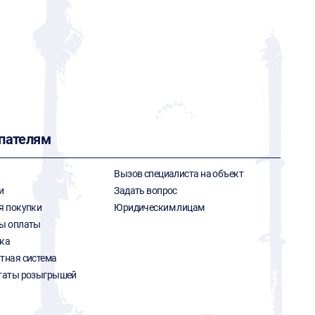
пателям
Вызов специалиста на объект
и
Задать вопрос
я покупки
Юридическим лицам
ы оплаты
ка
тная система
таты розыгрышей