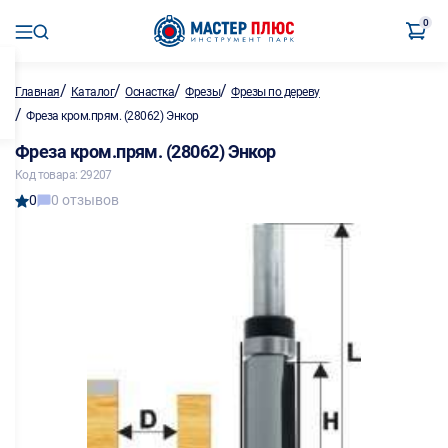
0
/
/
/
/
Главная
Каталог
Оснастка
Фрезы
Фрезы по дереву
/
Фреза кром.прям. (28062) Энкор
Фреза кром.прям. (28062) Энкор
Код товара: 29207
0
0 отзывов