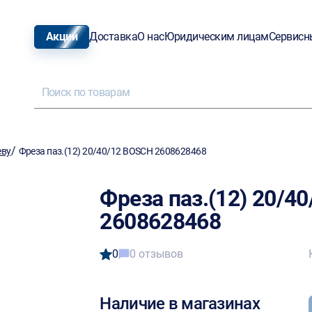
Акции
Доставка
О нас
Юридическим лицам
Сервисн
/
еву
Фреза паз.(12) 20/40/12 BOSCH 2608628468
Фреза паз.(12) 20/4
2608628468
0
0 отзывов
Наличие в магазинах