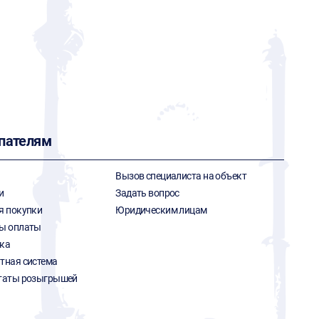
пателям
Вызов специалиста на объект
и
Задать вопрос
я покупки
Юридическим лицам
ы оплаты
ка
тная система
таты розыгрышей