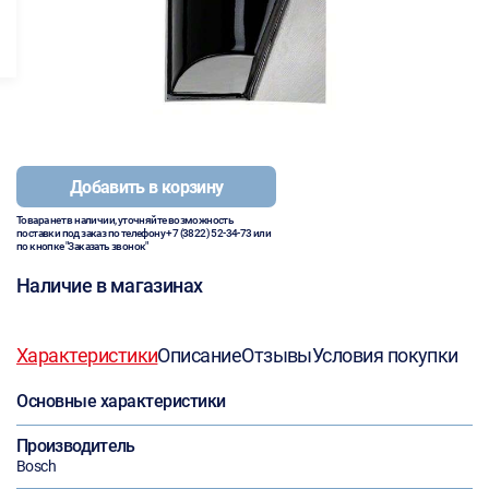
Добавить в корзину
Товара нет в наличии, уточняйте возможность
поставки под заказ по телефону
+7 (3822) 52-34-73
или
по кнопке "Заказать звонок"
Наличие в магазинах
Характеристики
Описание
Отзывы
Условия покупки
Основные характеристики
Производитель
Bosch