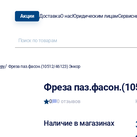
Акции
Доставка
О нас
Юридическим лицам
Сервисн
/
еву
Фреза паз.фасон.(10512/46123) Энкор
Фреза паз.фасон.(10
0
0 отзывов
Наличие в магазинах