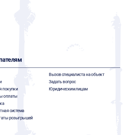
пателям
Вызов специалиста на объект
и
Задать вопрос
я покупки
Юридическим лицам
ы оплаты
ка
тная система
таты розыгрышей