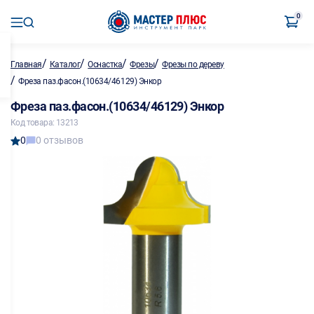
0
/
/
/
/
Главная
Каталог
Оснастка
Фрезы
Фрезы по дереву
/
Фреза паз.фасон.(10634/46129) Энкор
Фреза паз.фасон.(10634/46129) Энкор
Код товара: 13213
0
0 отзывов