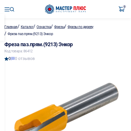
0
/
/
/
/
Главная
Каталог
Оснастка
Фрезы
Фрезы по дереву
/
Фреза паз.прям.(9213) Энкор
Фреза паз.прям.(9213) Энкор
Код товара: 86412
0
0 отзывов