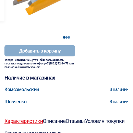
1
2
3
Добавить в корзину
Товара нет в наличии, уточняйте возможность
поставки под заказ по телефону
+7 (3822) 52-34-73
или
по кнопке "Заказать звонок"
Наличие в магазинах
Комсомольский
В наличии
Шевченко
В наличии
Характеристики
Описание
Отзывы
Условия покупки